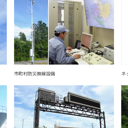
市町村防災無線設備
ネ