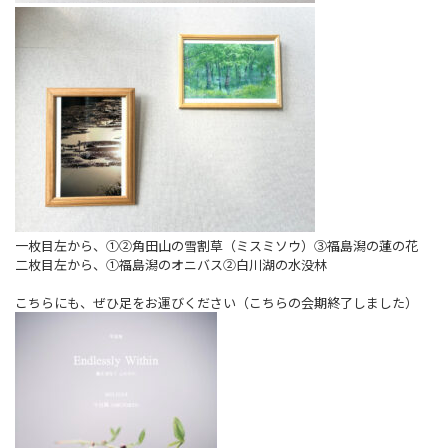
一枚目左から、①②角田山の雪割草（ミスミソウ）③福島潟の蓮の花
二枚目左から、①福島潟のオニバス②白川湖の水没林
こちらにも、ぜひ足をお運びください（こちらの会期終了しました）